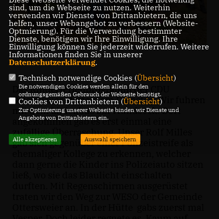
sind, um die Webseite zu nutzen. Weiterhin
verwenden wir Dienste von Drittanbietern, die uns
helfen, unser Webangebot zu verbessern (Website-
Optmierung). Für die Verwendung bestimmter
Dienste, benötigen wir Ihre Einwilligung. Ihre
Einwilligung können Sie jederzeit widerrufen. Weitere
Informationen finden Sie in unserer
Datenschutzerklärung
.
Technisch notwendige Cookies (
Übersicht
)
Die notwendigen Cookies werden allein für den
Das Kinderferienprogramm der CDU
ordnungsgemäßen Gebrauch der Webseite benötigt.
Ottersweier startete am Dienstag. Wir fuhren
Cookies von Drittanbietern (
Übersicht
)
mit dem Linienbus zur Hundseck. Dort
Zur Optimierung unserer Webseite binden wir Dienste und
Angebote von Drittanbietern ein.
angekommen gab es erst einmal eine
zufällige Überraschung. Unser Rolf Milles
Alle akzeptieren
Auswahl speichern
gab sich gegenüber einer Polizeistreife als
ehemaliger Kollege zu erkennen, welcher
dann gerne die Kinder ins Polizeiauto sitzen
ließ, wo sie das Blaulicht einschalten
durften. Mit Regenschirmen ausgerüstet
traten wir den Weg zur WESO der Gemeinde
Ottersweier an. In der Hütte gabs zuerst mal
Vesper. Doch leider regnete es. Kaum auf