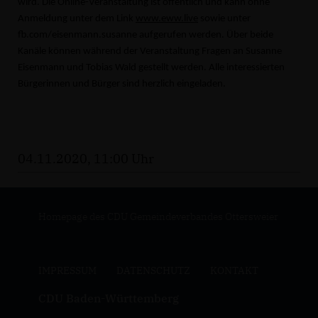
wird. Die Online-Veranstaltung ist öffentlich und kann ohne
Anmeldung unter dem Link
www.eww.live
sowie unter
fb.com/eisenmann.susanne aufgerufen werden. Über beide
Kanäle können während der Veranstaltung Fragen an Susanne
Eisenmann und Tobias Wald gestellt werden. Alle interessierten
Bürgerinnen und Bürger sind herzlich eingeladen.
04.11.2020, 11:00 Uhr
Homepage des CDU Gemeindeverbandes Ottersweier
IMPRESSUM
DATENSCHUTZ
KONTAKT
CDU Baden-Württemberg