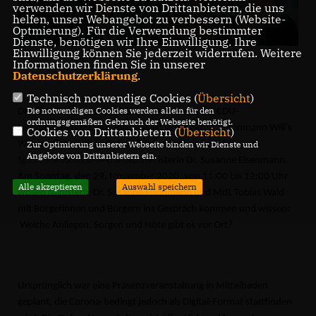
verwenden wir Dienste von Drittanbietern, die uns
helfen, unser Webangebot zu verbessern (Website-
Optmierung). Für die Verwendung bestimmter
Dienste, benötigen wir Ihre Einwilligung. Ihre
Einwilligung können Sie jederzeit widerrufen. Weitere
Informationen finden Sie in unserer
Datenschutzerklärung
.
Technisch notwendige Cookies (
Übersicht
)
Gemeindeverband Ottersweier
Die notwendigen Cookies werden allein für den
Der
und der CDU-
ordnungsgemäßen Gebrauch der Webseite benötigt.
Landtagsabgeordnete Tobias Wald laden ein zu „Eisenmann Will´s
Cookies von Drittanbietern (
Übersicht
)
Wissen digital“, dem Online-Talkformat mit der CDU-
Zur Optimierung unserer Webseite binden wir Dienste und
Angebote von Drittanbietern ein.
Spitzenkandidatin und Kultusministerin Dr. Susanne Eisenmann.
Am Sonntag, den 29. November 2020, von 11:00 bis 12:00 Uhr
Alle akzeptieren
Auswahl speichern
wollen Ministerin Dr. Susanne Eisenmann und MdL Tobias Wald
mit Bürgerinnen und Bürgern ins Gespräch kommen und wissen:
Welche Anliegen, Sorgen und Nöte gibt es vor Ort?
Ursprünglich war eine Präsenzveranstaltung in Mittelbaden
geplant, die Corona-bedingt jedoch als Digital-Format stattfinden