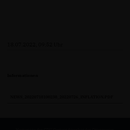
18.07.2022, 09:52 Uhr
Informationen
NEWS_20220718100238_20220726_INFLATION.PDF
Homepage des CDU Gemeindeverbandes Ottersweier